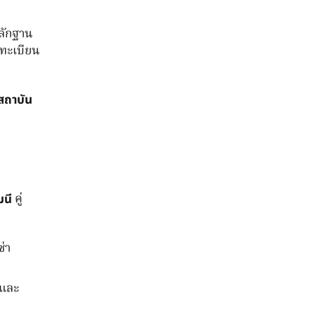
ลักฐาน
ดทะเบียน
สถาบัน
คู่
มนี
ซ่า
ยและ