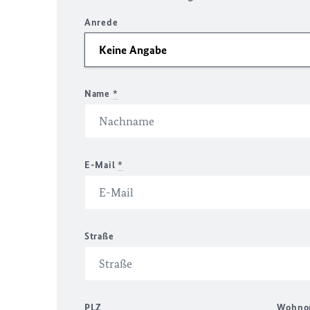
Anrede
Name
*
E-Mail
*
Straße
PLZ
Wohno