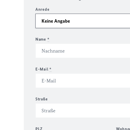
Anrede
Name
*
E-Mail
*
Straße
PLZ
Wohno